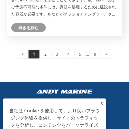
び予測不可能な条件には、課題を処理するために建設され
た容器が必要です。あなたがオフショアアングラー、クル
ージング愛好家、週末のウォータースポーツチャンピオン
続きを読む
であろうと、適切なボートを選ぶことは、より安全な旅と
より楽しい体験を意味する可能性があります。
<
1
2
3
4
5
...
8
>
X
当社は Cookie を使用して、より良いブラウ
+86-15865772126
ジング体験を提供し、サイトのトラフィッ
クを分析し、コンテンツをパーソナライズ
andy@hardwaremarine.com