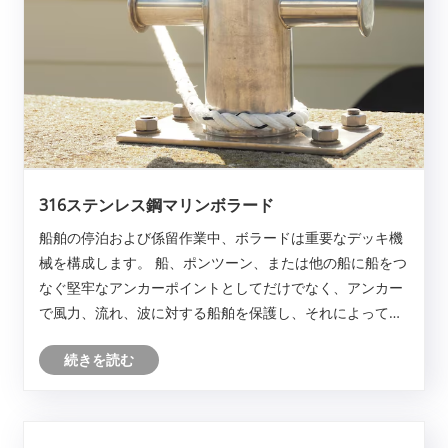
316ステンレス鋼マリンボラード
船舶の停泊および係留作業中、ボラードは重要なデッキ機
械を構成します。 船、ポンツーン、または他の船に船をつ
なぐ堅牢なアンカーポイントとしてだけでなく、アンカー
で風力、流れ、波に対する船舶を保護し、それによって人
員と財産の安全を確保します。この記事では、316ステン
続きを読む
レス鋼で作られた高標準のマリンボラードのアプリケーシ
ョンと優れた機能について詳しく説明し、1トンの破損荷
重容量を誇っています。