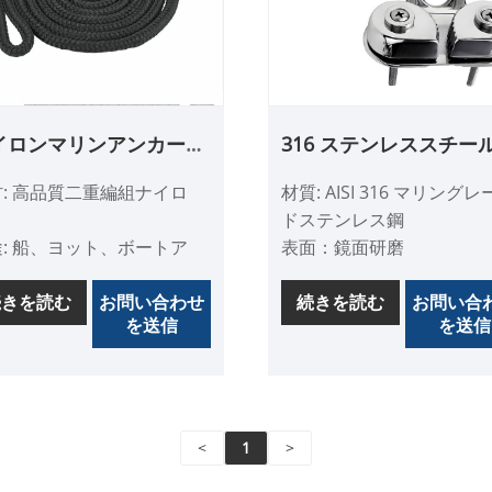
イロンマリンアンカーロ
316 ステンレススチー
プ
ボートカムクリート
: 高品質二重編組ナイロ
材質: AISI 316 マリングレ
ドステンレス鋼
: 船、ヨット、ボートア
表面：鏡面研磨
セサリー、セーリングア
用途: 船舶、ヨット、ボー
セサリー
続きを読む
お問い合わせ
付属品、船舶用ハードウ
続きを読む
お問い合
を送信
を送信
ア、セーリング付属品
超強力二重編組ロープは
の素材よりも高い引張強
- 316 ステンレス鋼製で、
を持っています。
力で耐久性があり、防錆
バランスの取れた編み込
と耐摩耗性があります。
<
1
>
、よじれなし
- フレアエントリーにより