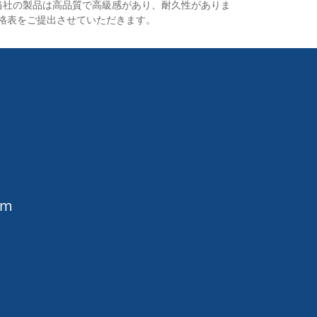
、
る海洋ハードウェアの専門
当社の製品は高品質で高級感があり、耐久性がありま
ぐ
メーカーであり、当社の製
格表をご提出させていただきます。
や
品はヨーロッパとアメリカ
の市場のほとんどをカバー
しています。中国における
の
貴社のパートナーとなるこ
え
とを楽しみにしています。
ラ
証
om