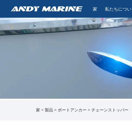
家
私たちについ
家
>
製品
>
ボートアンカー
> チェーンストッパー