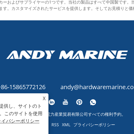
非常に柔軟性があり、ア
ロープを簡単に調整でき
カーおよびサプライヤーの1つです。当社の製品はすべて中国製です。
カーロープは滑らかな感
負荷がかかったときにす
ます。カスタマイズされたサービスを提供します。そしてお見積りと価
で、船体表面の傷を軽減
に解放できるため、分解
ます。
保管が簡単です。
- プログレッシブカム歯設
計により、カムとライン
両方の摩耗を最小限に抑
ながら、あらゆる種類の
インで最大の保持力を保
します
+86-15865772126
andy@hardwaremarine.c
X
を提供し、サイトのト
。このサイトを使用
著作権 © 2023 山東電力産業貿易有限公司すべての権利予約。
ライバシーポリシー
Links
Sitemap
RSS
XML
プライバシーポリシー