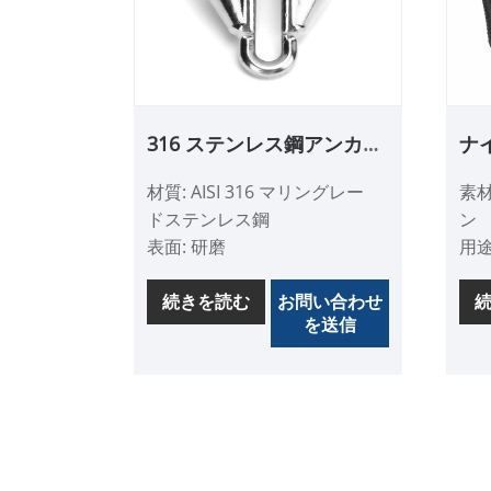
316 ステンレス鋼アンカー
ナ
チェーン ロック ストッパ
ー
材質: AISI 316 マリングレー
素材
ー
ドステンレス鋼
ン
表面: 研磨
用途
用途: 船舶、ヨット、ボート
ク
アクセサリー、船舶用ハー
続きを読む
お問い合わせ
ク
を送信
ドウェア、セーリングアク
セサリー
- 
他
- 316 ステンレス鋼製で、強
度
力で耐久性があり、防錆性
- 
と耐摩耗性があります。
み