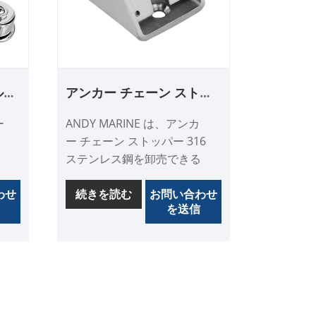
ル製
アンカー チェーン ストッ
パー 316 ステンレス鋼
ー
ANDY MARINE は、アンカ
ー チェーン ストッパー 316
ステンレス鋼を卸売できる
ト
中国のアンカー チェーン ス
ェ
わせ
トッパー 316 ステンレス鋼
続きを読む
お問い合わせ
を送信
のメーカーおよびサプライ
ヤーです。チェーンストッ
強
パーはドイツ製を使用して
性
おり、鏡面仕上げされた高
品質なチェーンストッパー
です。当社は 35 年にわた