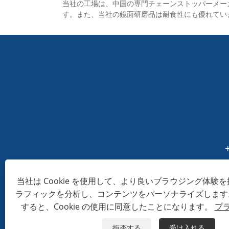
- アンカーロッドとリード
- 
当社の工場は、中国の専門チェーンストッパーメー
チェーンに最適な高度なロ
ン
す。また、当社の鏡面研磨品は耐食性にも優れてい
ックリングデザインによ
触
り、アンカーラインを底の
し
損傷から保護します。
- 取り付けが簡単で、軽く
て持ち運びが簡単で、場所
をとらず、どこにでも設置
でき、追加の調整は不要で
す。
当社は Cookie を使用して、より良いブラウジング体験
ラフィックを分析し、コンテンツをパーソナライズします
すると、Cookie の使用に同意したことになります。
プ
拒否する
受け入れる