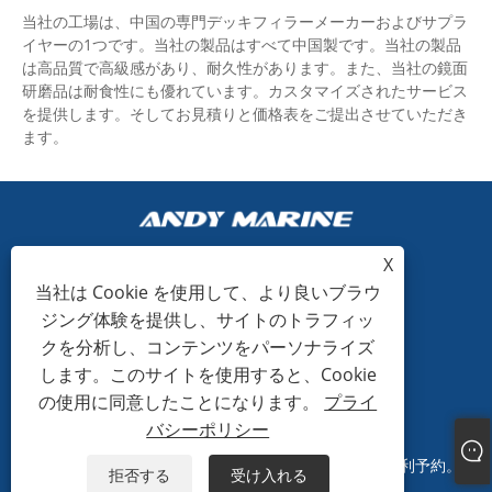
当社の工場は、中国の専門デッキフィラーメーカーおよびサプラ
イヤーの1つです。当社の製品はすべて中国製です。当社の製品
は高品質で高級感があり、耐久性があります。また、当社の鏡面
研磨品は耐食性にも優れています。カスタマイズされたサービス
を提供します。そしてお見積りと価格表をご提出させていただき
ます。
X
当社は Cookie を使用して、より良いブラウ
+86-15865772126
ジング体験を提供し、サイトのトラフィッ
クを分析し、コンテンツをパーソナライズ
andy@hardwaremarine.com
します。このサイトを使用すると、Cookie
の使用に同意したことになります。
プライ
バシーポリシー
著作権 © 2023 山東電力産業貿易有限公司すべての権利予約。
拒否する
受け入れる