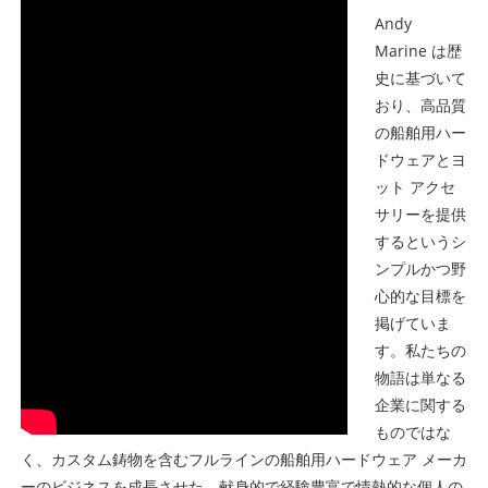
Andy
Marine は歴
史に基づいて
おり、高品質
の船舶用ハー
ドウェアとヨ
ット アクセ
サリーを提供
するというシ
ンプルかつ野
心的な目標を
掲げていま
す。私たちの
物語は単なる
企業に関する
ものではな
く、カスタム鋳物を含むフルラインの船舶用ハードウェア メーカ
ーのビジネスを成長させた、献身的で経験豊富で情熱的な個人の