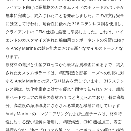
ライアント向けに高規格のカスタムメイドのボラードのバッチが
無事に完成し、納入されたことを発表しました。この注文は完全
に独立して行われ、耐食性に優れた 316 ステンレス鋼を使用し、
クライアントの OEM 仕様に厳密に準拠しました。これは、ハイ
エンドのカスタマイズされた船舶用コンポーネントの分野におけ
る Andy Marine の製造能力における新たなマイルストーンとな
ります。
原材料の選択と生産プロセスから最終品質検査に至るまで、納入
されたカスタムボラードは、精密製造と顧客ニーズへの対応に対
する Andy Marine の深い取り組みを示しています。 316 ステン
レス鋼は、塩化物腐食に対する優れた耐性で知られており、船舶
用ハードウェアの最高の素材の 1 つと考えられており、特に高塩
分、高湿度の海洋環境にさらされる重要な機器に適しています。
Andy Marine のエンジニアリングおよび生産チームは、材料特
性に対する深い理解を活用し、精密鋳造、CNC 機械加工、表面
処理を含む一連のプロセスを通じて、このボラードの優れた構造