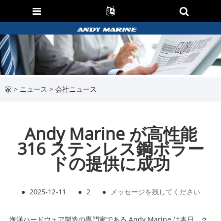
家
>
ニュース
>
会社ニュース
Andy Marine が高性能
316 ステンレス鋼ボラー
ドの提供に成功
●
2025-12-11
●
2
●
メッセージを残してください
海洋ハードウェア製造の専門家である Andy Marine は本日、ク