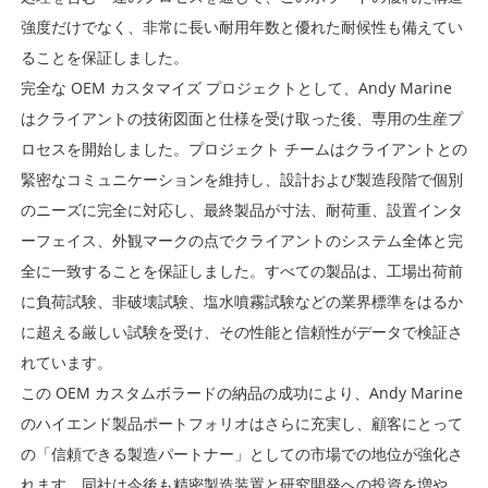
強度だけでなく、非常に長い耐用年数と優れた耐候性も備えてい
ることを保証しました。
完全な OEM カスタマイズ プロジェクトとして、Andy Marine
はクライアントの技術図面と仕様を受け取った後、専用の生産プ
ロセスを開始しました。プロジェクト チームはクライアントとの
緊密なコミュニケーションを維持し、設計および製造段階で個別
のニーズに完全に対応し、最終製品が寸法、耐荷重、設置インタ
ーフェイス、外観マークの点でクライアントのシステム全体と完
全に一致することを保証しました。すべての製品は、工場出荷前
に負荷試験、非破壊試験、塩水噴霧試験などの業界標準をはるか
に超える厳しい試験を受け、その性能と信頼性がデータで検証さ
れています。
この OEM カスタムボラードの納品の成功により、Andy Marine
のハイエンド製品ポートフォリオはさらに充実し、顧客にとって
の「信頼できる製造パートナー」としての市場での地位が強化さ
れます。同社は今後も精密製造装置と研究開発への投資を増や