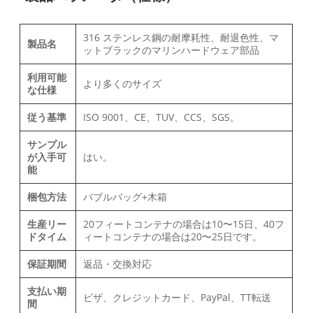
316 ステンレス鋼の耐摩耗性、耐退色性、マ
製品名
ットブラックのマリンハードウェア部品
利用可能
より多くのサイズ
な仕様
従う基準
ISO 9001、CE、TUV、CCS、SGS。
サンプル
が入手可
はい。
能
梱包方法
バブルバッグ+木箱
生産リー
20フィートコンテナの場合は10〜15日、40フ
ドタイム
ィートコンテナの場合は20〜25日です。
保証期間
返品・交換対応
支払い期
ビザ、クレジットカード、PayPal、TT転送
間