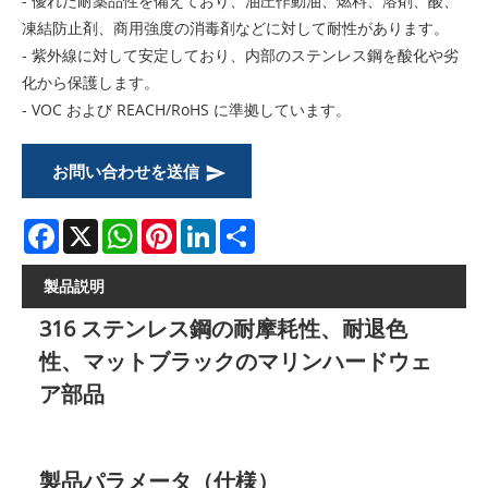
- 優れた耐薬品性を備えており、油圧作動油、燃料、溶剤、酸、
凍結防止剤、商用強度の消毒剤などに対して耐性があります。
- 紫外線に対して安定しており、内部のステンレス鋼を酸化や劣
化から保護します。
- VOC および REACH/RoHS に準拠しています。
お問い合わせを送信
Facebook
X
WhatsApp
Pinterest
LinkedIn
Share
製品説明
316 ステンレス鋼の耐摩耗性、耐退色
性、マットブラックのマリンハードウェ
ア部品
製品パラメータ（仕様）